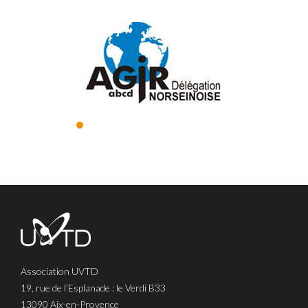
Association UVTD
19, rue de l’Esplanade : le Verdi B33
13090 Aix-en-Provence