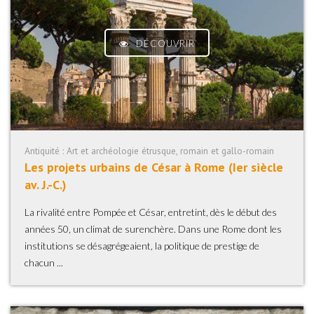
DÉCOUVRIR
Antiquité : Art et archéologie étrusque, romain et gallo-romain
Les projets urbains de César à Rome (Ier siècle
av. J.-C.)
La rivalité entre Pompée et César, entretint, dès le début des
années 50, un climat de surenchère. Dans une Rome dont les
institutions se désagrégeaient, la politique de prestige de
chacun ...