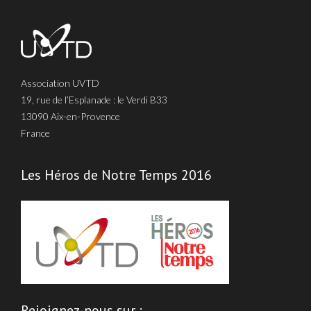
Association UVTD
19, rue de l’Esplanade : le Verdi B33
13090 Aix-en-Provence
France
Les Héros de Notre Temps 2016
Rejoignez-nous sur :