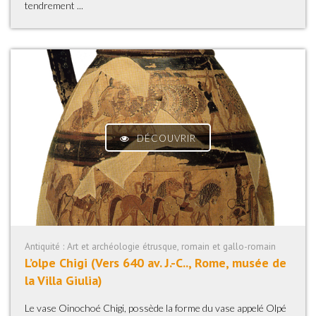
tendrement ...
DÉCOUVRIR
Antiquité : Art et archéologie étrusque, romain et gallo-romain
L’olpe Chigi (Vers 640 av. J.-C.., Rome, musée de
la Villa Giulia)
Le vase Oinochoé Chigi, possède la forme du vase appelé Olpé