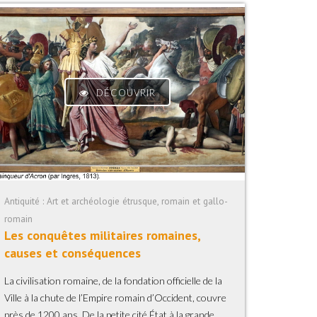
DÉCOUVRIR
Antiquité : Art et archéologie étrusque, romain et gallo-
romain
Les conquêtes militaires romaines,
causes et conséquences
La civilisation romaine, de la fondation officielle de la
Ville à la chute de l’Empire romain d’Occident, couvre
près de 1200 ans. De la petite cité État à la grande