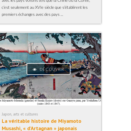
avec les pays voisins tels que la Chine ou la Corée,
c’est seulement au XVIe siècle que s’établirent les
premiers échanges avec des pays ...
DÉCOUVRIR
Japon, arts et cultures
La véritable histoire de Miyamoto
Musashi, « d’Artagnan » japonais