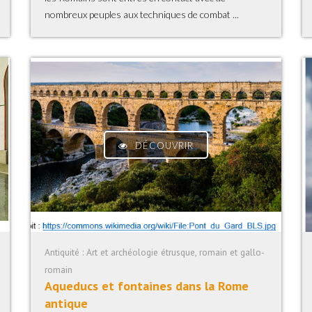
nombreux peuples aux techniques de combat ...
DÉCOUVRIR
Antiquité : Art et archéologie étrusque, romain et gallo-
romain
Aqueducs et fontaines dans la Rome
antique