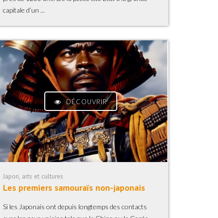
capitale d’un ...
DÉCOUVRIR
Japon, arts et cultures
Les premiers samouraïs non-japonais
Si les Japonais ont depuis longtemps des contacts