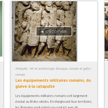
DÉCOUVRIR
Antiquité : Art et archéologie étrusque, romain et gallo-
romain
Les équipements militaires romains, du
glaive à la catapulte
Les équipements militaires romains ont largement
évolué au fil des siècles. En élargissant leur territoire,
les Romains sont entrés en contact avec de