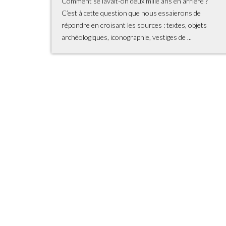
Comment se lavait-on deux mille ans en arrière ?
C’est à cette question que nous essaierons de
répondre en croisant les sources : textes, objets
archéologiques, iconographie, vestiges de ...