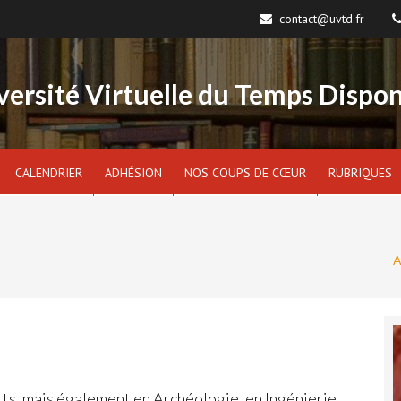
contact@uvtd.fr
versité Virtuelle du Temps Dispon
CALENDRIER
ADHÉSION
NOS COUPS DE CŒUR
RUBRIQUES
A
ts, mais également en Archéologie, en Ingénierie