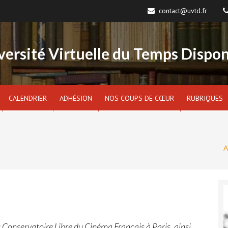
contact@uvtd.fr
versité Virtuelle du Temps Dispon
CALENDRIER
ADHÉSION
NOS COUPS DE CŒUR
RUBRIQUES
A
u Conservatoire Libre du Cinéma Français à Paris, ainsi