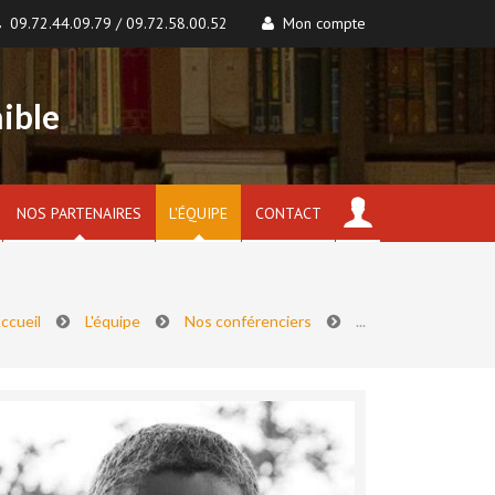
09.72.44.09.79 / 09.72.58.00.52
Mon compte
ible
NOS PARTENAIRES
L'ÉQUIPE
CONTACT
ccueil
L'équipe
Nos conférenciers
...